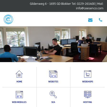
Gildenweg 6 - 1695 GD Blokker
Tel: 0229-261400
|
Mail:
info@ceesenco.com
HOME
WEBSITES
WEBSHOPS
WEB MODULES
SEA
HOSTING