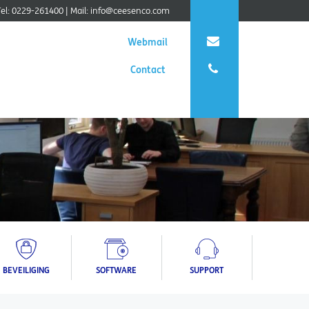
Tel: 0229-261400
|
Mail:
info@ceesenco.com
Webmail
Contact
BEVEILIGING
SOFTWARE
SUPPORT