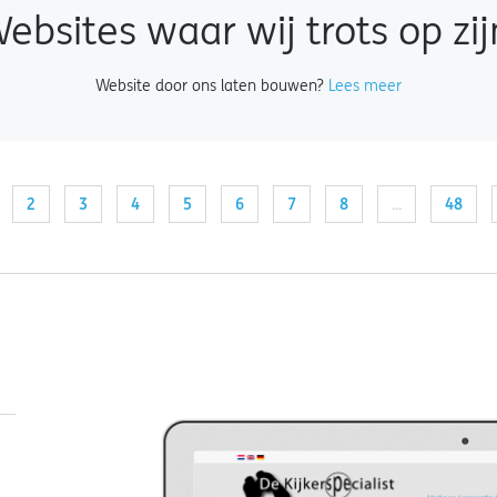
ebsites waar wij trots op zij
Website door ons laten bouwen?
Lees meer
2
3
4
5
6
7
8
...
48