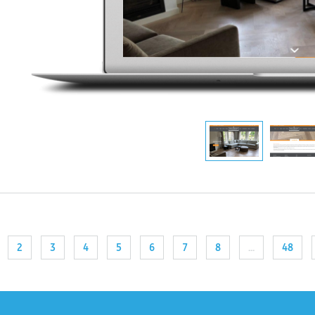
2
3
4
5
6
7
8
...
48