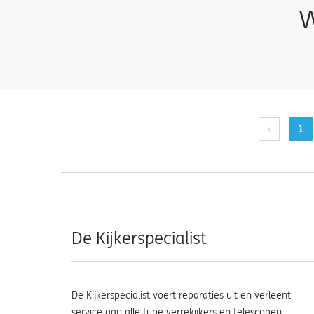
W
‹
1
De Kijkerspecialist
De Kijkerspecialist voert reparaties uit en verleent
service aan alle type verrekijkers en telescopen.