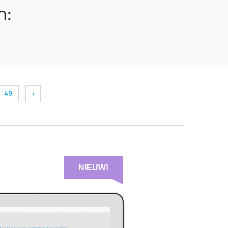
n:
49
›
NIEUW!