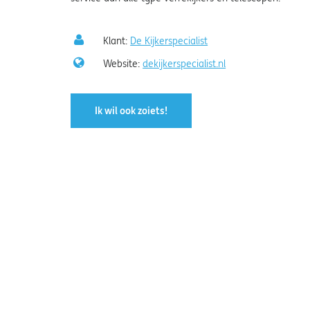
Klant:
De Kijkerspecialist
Website:
dekijkerspecialist.nl
Ik wil ook zoiets!